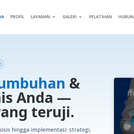
DA
PROFIL
LAYANAN
GALERI
PELATIHAN
HUBUNG
t
tumbuhan
&
is Anda —
ang teruji.
sis hingga implementasi: strategi,