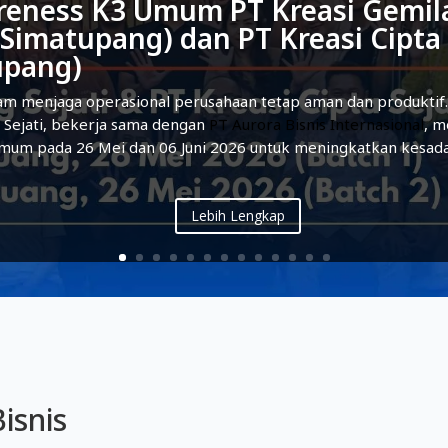
reness K3 Umum PT Kreasi Gemila
 Simatupang) dan PT Kreasi Cipta 
upang)
am menjaga operasional perusahaan tetap aman dan produktif.
a Sejati, bekerja sama dengan
PT Aurora Bisnis Internasional
, 
mum pada 26 Mei dan 06 Juni 2026 untuk meningkatkan kesad
Lebih Lengkap
isnis