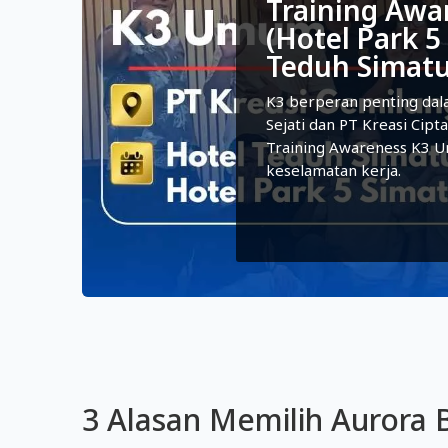
Training Awa
(Hotel Park 5
Teduh Simat
K3 berperan penting dal
Sejati dan PT Kreasi Cipt
Training Awareness K3 U
keselamatan kerja.
3 Alasan Memilih Aurora B