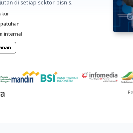
utan di setiap sektor bisnis.
rukur
kepatuhan
 internal
yanan
ra
Pe