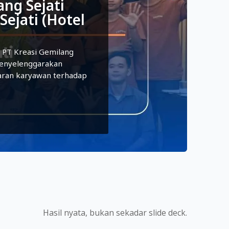
ng Sejati
Sejati (Hotel
 PT Kreasi Gemilang
menyelenggarakan
aran karyawan terhadap
Hasil nyata, bukan sekadar slide deck.