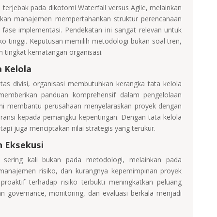
i terjebak pada dikotomi Waterfall versus Agile, melainkan
nkan manajemen mempertahankan struktur perencanaan
a fase implementasi. Pendekatan ini sangat relevan untuk
ko tinggi. Keputusan memilih metodologi bukan soal tren,
n tingkat kematangan organisasi.
 Kelola
tas divisi, organisasi membutuhkan kerangka tata kelola
emberikan panduan komprehensif dalam pengelolaan
si ini membantu perusahaan menyelaraskan proyek dengan
aransi kepada pemangku kepentingan. Dengan tata kelola
tapi juga menciptakan nilai strategis yang terukur.
n Eksekusi
sering kali bukan pada metodologi, melainkan pada
manajemen risiko, dan kurangnya kepemimpinan proyek
oaktif terhadap risiko terbukti meningkatkan peluang
ran governance, monitoring, dan evaluasi berkala menjadi