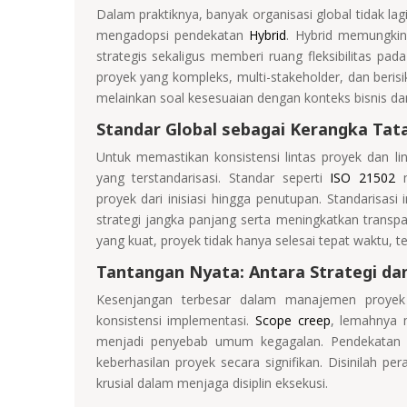
Dalam praktiknya, banyak organisasi global tidak lag
mengadopsi pendekatan
Hybrid
. Hybrid memungki
strategis sekaligus memberi ruang fleksibilitas pad
proyek yang kompleks, multi-stakeholder, dan berisi
melainkan soal kesesuaian dengan konteks bisnis da
Standar Global sebagai Kerangka Tata
Untuk memastikan konsistensi lintas proyek dan lin
yang terstandarisasi. Standar seperti
ISO 21502
m
proyek dari inisiasi hingga penutupan. Standarisa
strategi jangka panjang serta meningkatkan transp
yang kuat, proyek tidak hanya selesai tepat waktu, te
Tantangan Nyata: Antara Strategi da
Kesenjangan terbesar dalam manajemen proyek 
konsistensi implementasi.
Scope creep
, lemahnya 
menjadi penyebab umum kegagalan. Pendekatan pr
keberhasilan proyek secara signifikan. Disinilah pe
krusial dalam menjaga disiplin eksekusi.