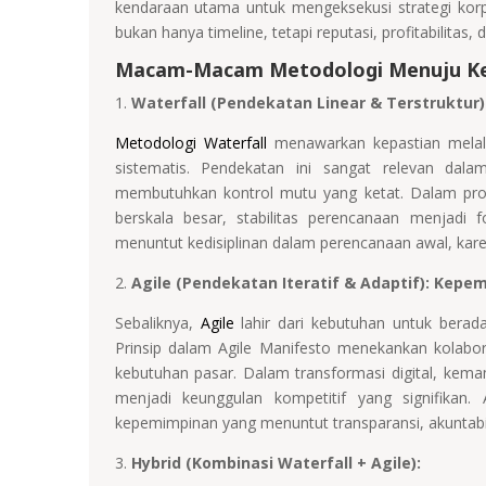
kendaraan utama untuk mengeksekusi strategi kor
bukan hanya timeline, tetapi reputasi, profitabilita
Macam-Macam Metodologi Menuju Keu
1.
Waterfall (Pendekatan Linear & Terstruktur
Metodologi Waterfall
menawarkan kepastian melalu
sistematis. Pendekatan ini sangat relevan dalam
membutuhkan kontrol mutu yang ketat. Dalam proye
berskala besar, stabilitas perencanaan menjadi 
menuntut kedisiplinan dalam perencanaan awal, kare
2.
Agile (Pendekatan Iteratif & Adaptif): Kep
Sebaliknya,
Agile
lahir dari kebutuhan untuk berada
Prinsip dalam Agile Manifesto menekankan kolabor
kebutuhan pasar. Dalam transformasi digital, kema
menjadi keunggulan kompetitif yang signifikan.
kepemimpinan yang menuntut transparansi, akuntabil
3.
Hybrid (Kombinasi Waterfall + Agile):