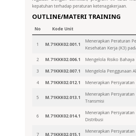
kepatuhan terhadap peraturan ketenagakerjaan.
OUTLINE/MATERI TRAINING
No
Kode Unit
Menerapkan Peraturan P
1
M.71KKK02.001.1
Kesehatan Kerja (K3) pad
2
M.71KKK02.006.1
Mengelola Risiko Bahaya L
3
M.71KKK02.007.1
Mengelola Penggunaan Ala
4
M.71KKK02.012.1
Menerapkan Persyaratan K
Menerapkan Persyaratan K3
5
M.71KKK02.013.1
Transmisi
Menerapkan Persyaratan K3
6
M.71KKK02.014.1
Distribusi
Menerapkan Persyaratan K3
7
M.71KKK02.015.1