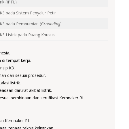
ik (IPTL)
3 pada Sistem Penyalur Petir
 K3 pada Pembumian (
Grounding
)
K3 Listrik pada Ruang Khusus
nesia.
 di tempat kerja.
nsip K3.
an dan sesuai prosedur.
si listrik.
aan darurat akibat listrik.
esuai pembinaan dan sertifikasi Kemnaker RI.
an Kemnaker RI.
gai tenaga teknis kelistrikan.