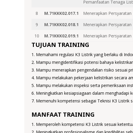
Pemanfaatan Tenaga Listr
8
M.71KKK02.017.1
Menerapkan Persyaratan K
9
M.71KKK02.018.1
Menerapkan Persyaratan
10
M.71KKK02.019.1
Menerapkan Persyaratan 
TUJUAN TRAINING
Memahami regulasi K3 Listrik yang berlaku di Indo
Mampu mengidentifikasi potensi bahaya kelistrikan
Mampu menerapkan pengendalian risiko sesuai pri
Mampu melakukan pekerjaan kelistrikan secara am
Mampu melakukan inspeksi serta pemeriksaan instala
Meningkatkan kesiapsiagaan dalam menghadapi kead
Memenuhi kompetensi sebagai Teknisi K3 Listrik s
MANFAAT TRAINING
Memperoleh kompetensi K3 Listrik sesuai ketentu
Meningkatkan profesionalisme dan kredibilitas seba