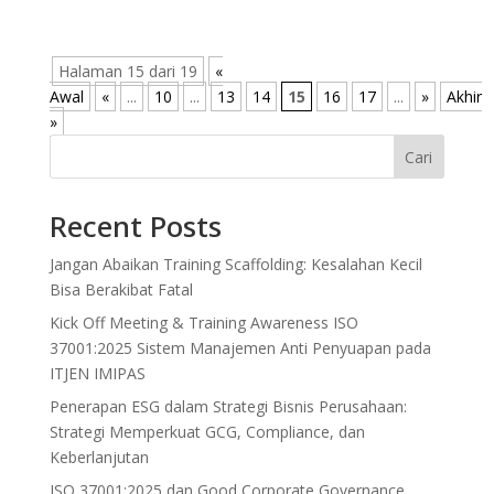
Halaman 15 dari 19
«
Awal
«
...
10
...
13
14
15
16
17
...
»
Akhir
»
Cari
Recent Posts
Jangan Abaikan Training Scaffolding: Kesalahan Kecil
Bisa Berakibat Fatal
Kick Off Meeting & Training Awareness ISO
37001:2025 Sistem Manajemen Anti Penyuapan pada
ITJEN IMIPAS
Penerapan ESG dalam Strategi Bisnis Perusahaan:
Strategi Memperkuat GCG, Compliance, dan
Keberlanjutan
ISO 37001:2025 dan Good Corporate Governance