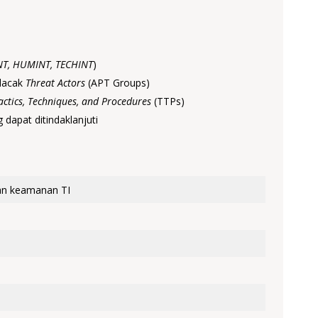
NT, HUMINT, TECHINT
)
lacak
Threat Actors
(APT Groups)
actics, Techniques, and Procedures
(TTPs)
 dapat ditindaklanjuti
gan keamanan TI