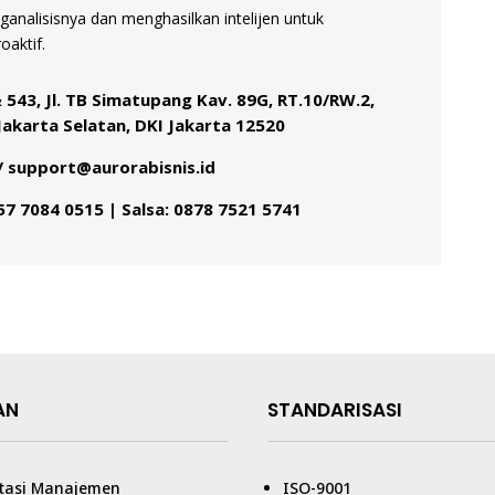
alisisnya dan menghasilkan intelijen untuk
aktif.
 543, Jl. TB Simatupang Kav. 89G, RT.10/RW.2,
Jakarta Selatan, DKI Jakarta 12520
/ support@aurorabisnis.id
857 7084 0515 | Salsa: 0878 7521 5741
AN
STANDARISASI
tasi Manajemen
ISO-9001