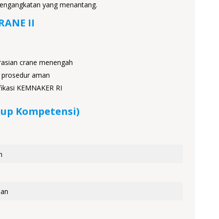
 pengangkatan yang menantang.
ANE II
asian crane menengah
n prosedur aman
ifikasi KEMNAKER RI
up Kompetensi)
h
nan